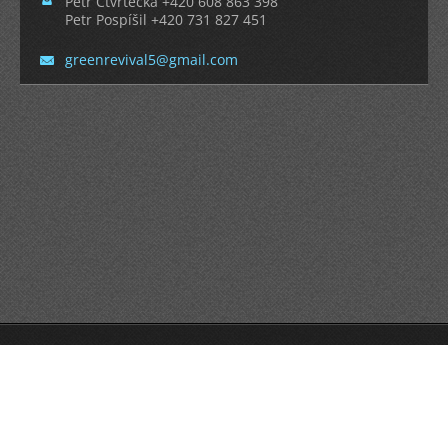
Petr Čtvrtečka +420 608 863 398
Petr Pospíšil +420 731 827 451
greenrev
ival5@gm
ail.com
Vytvořeno službou
Webnode