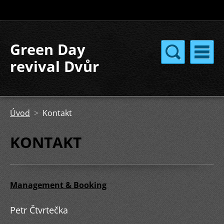
Green Day
revival Dvůr
Králové
Úvod
>
Kontakt
KONTAKT
Management & Booking
Petr Čtvrtečka