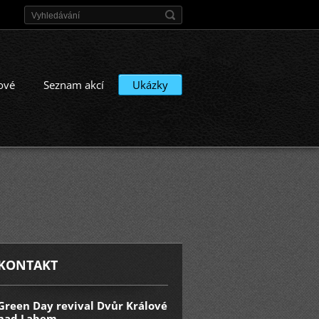
ové
Seznam akcí
Ukázky
KONTAKT
Green Day revival Dvůr Králové
nad Labem