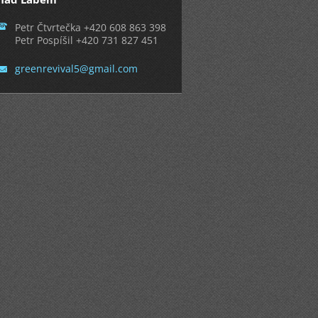
Petr Čtvrtečka +420 608 863 398
Petr Pospíšil +420 731 827 451
greenrev
ival5@gm
ail.com