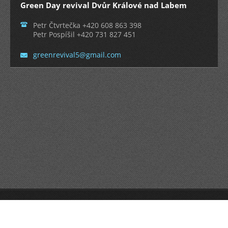
Green Day revival Dvůr Králové nad Labem
Petr Čtvrtečka +420 608 863 398
Petr Pospíšil +420 731 827 451
greenrev
ival5@gm
ail.com
Vytvořeno službou
Webnode