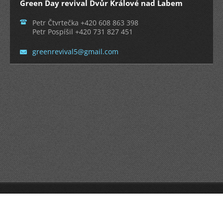
Green Day revival Dvůr Králové nad Labem
Petr Čtvrtečka +420 608 863 398
Petr Pospíšil +420 731 827 451
greenrev
ival5@gm
ail.com
Vytvořeno službou
Webnode